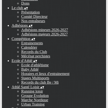
Dons
Le club
▴
▾
Présentation
Comité Directeur
Nos entraîneurs
Adhésions
▴
▾
Adhésions mineurs 2026-2027
Adhésions majeurs 2026-2027
Compétition
▴
▾
Entrainements
Calendrier
Records du Club
Mécénat perchistes
Ecole d'Athlé
▴
▾
Ecole d'athlétisme
Baby Athlé
Horaires et lieux d'entrainement
Stages Multisports
Records du club Be / Mi
Athlé Santé Loisir
▴
▾
Running loisir
Groupe Evolution
Marche Nordique
Urban Training