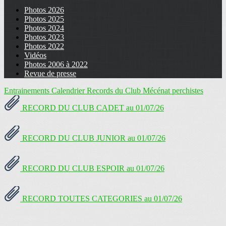
Photos 2026
Photos 2025
Photos 2024
Photos 2023
Photos 2022
Vidéos
Photos 2006 à 2022
Revue de presse
Entrainements
Calendrier
Records du Club
Mécénat perchistes
RECORD DU CLUB CADET au 01/07/26
RECORD DU CLUB JUNIOR au 01/07/26
RECORD DU CLUB ESPOIR au 01/07/26
RECORD TOUTES CATEGORIES au 01/07/26