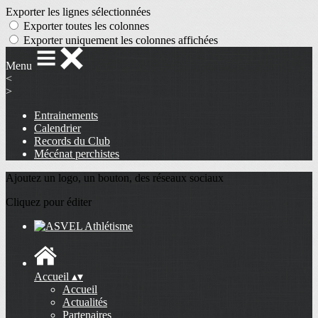
Exporter les lignes sélectionnées
Exporter toutes les colonnes
Exporter uniquement les colonnes affichées
Menu
<
>
Entrainements
Calendrier
Records du Club
Mécénat perchistes
Ajoutez un logo, un bouton, des réseaux sociaux
Cliquez pour éditer
Accueil
▴
▾
Accueil
Actualités
Partenaires