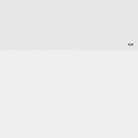
Je m'abonne à la newsletter
OK
Plan du site
Licences
Mentions légales
CGUV
Paramétrer vos cookies
Se connecter
Propulsé par AssoConnect, le logiciel des associations