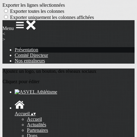
Exporter les lignes sélectionnées
Exporter toutes les colonnes
Exporter uniquement les colonnes affichées
Menu
<
>
Présentation
Comité Directeur
Nos entraîneurs
Ajoutez un logo, un bouton, des réseaux sociaux
Cliquez pour éditer
Accueil
▴
▾
Accueil
Actualités
Partenaires
Dons