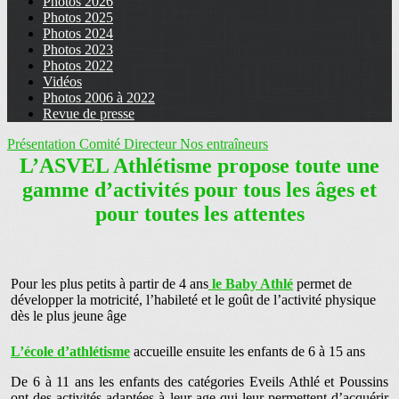
Photos 2026
Photos 2025
Photos 2024
Photos 2023
Photos 2022
Vidéos
Photos 2006 à 2022
Revue de presse
Présentation
Comité Directeur
Nos entraîneurs
L’ASVEL Athlétisme propose toute une
gamme d’activités pour tous les âges et
pour toutes les attentes
Pour les plus petits à partir de 4 ans
le Baby Athlé
permet de
développer la motricité, l’habileté et le goût de l’activité physique
dès le plus jeune âge
L’
école d’athlétisme
accueille ensuite les enfants de 6 à 15 ans
De 6 à 11 ans les enfants des catégories Eveils Athlé et Poussins
ont des activités adaptées à leur age qui leur permettent d’acquérir