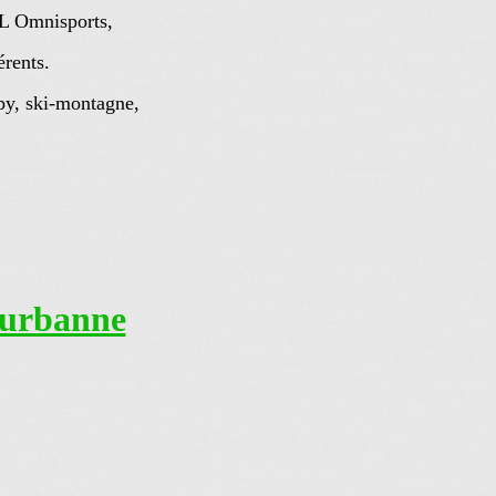
L Omnisports,
érents.
gby, ski-montagne,
eurbanne