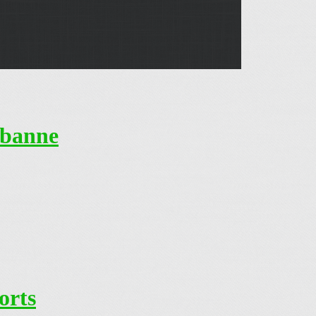
rbanne
rts