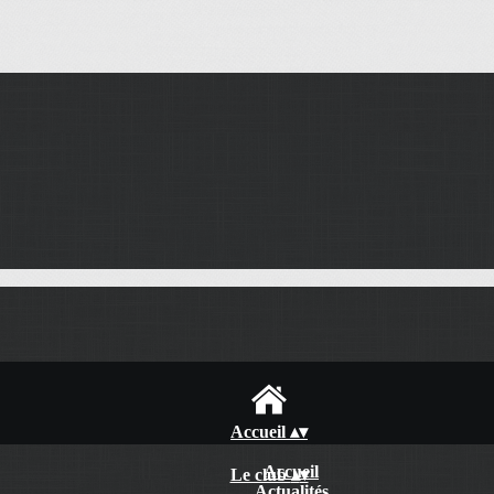
Accueil
▴
▾
Accueil
Le club
▴
▾
Actualités