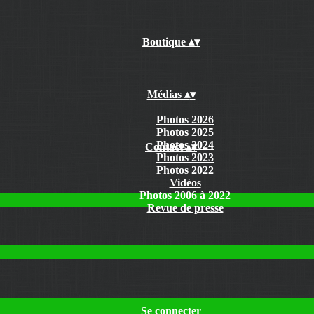
Boutique
▴
▾
Médias
▴
▾
Photos 2026
Photos 2025
Photos 2024
Contact
▴
▾
Photos 2023
Photos 2022
Vidéos
Photos 2006 à 2022
Revue de presse
Se connecter