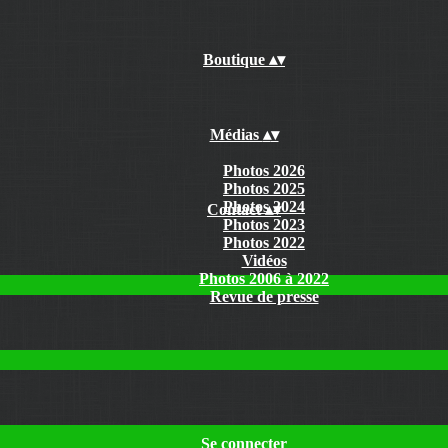
Boutique
▴
▾
Médias
▴
▾
Photos 2026
Photos 2025
Photos 2024
Contact
▴
▾
Photos 2023
Photos 2022
Vidéos
Photos 2006 à 2022
Revue de presse
Se connecter