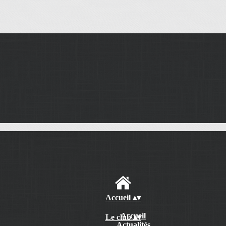
Accueil
▴
▾
Accueil
Le club
▴
▾
Actualités