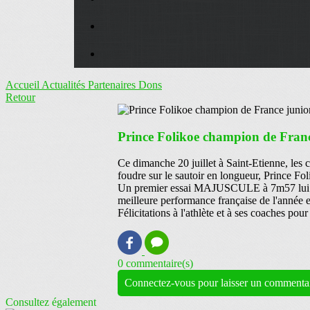
Accueil
Actualités
Partenaires
Dons
Retour
Prince Folikoe champion de Franc
Ce dimanche 20 juillet à Saint-Etienne, les 
foudre sur le sautoir en longueur, Prince Fol
Un premier essai MAJUSCULE à 7m57 lui a s
meilleure performance française de l'année e
Félicitations à l'athlète et à ses coaches po
0 commentaire(s)
Connectez-vous pour laisser un commenta
Consultez également