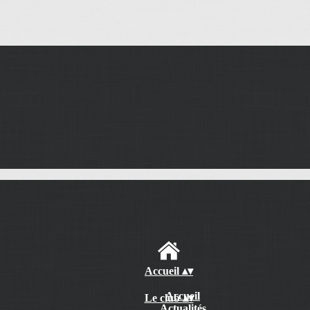
Accueil
▴
▾
Accueil
Le club
▴
▾
Actualités