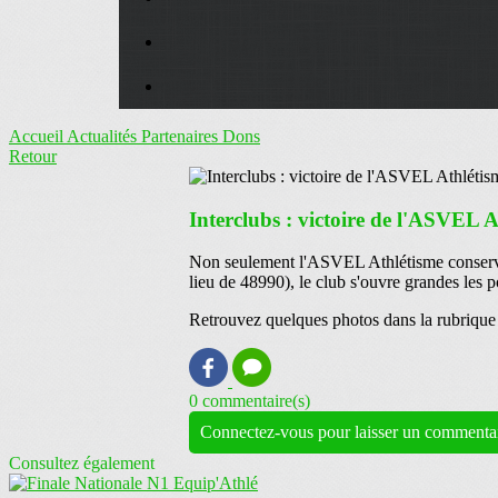
Accueil
Actualités
Partenaires
Dons
Retour
Interclubs : victoire de l'ASVEL 
Non seulement l'ASVEL Athlétisme conserve s
lieu de 48990), le club s'ouvre grandes les p
Retrouvez quelques photos dans la rubriqu
0 commentaire(s)
Connectez-vous pour laisser un commenta
Consultez également