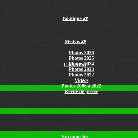
Boutique
▴
▾
Médias
▴
▾
Photos 2026
Photos 2025
Photos 2024
Contact
▴
▾
Photos 2023
Photos 2022
Vidéos
Photos 2006 à 2022
Revue de presse
Se connecter