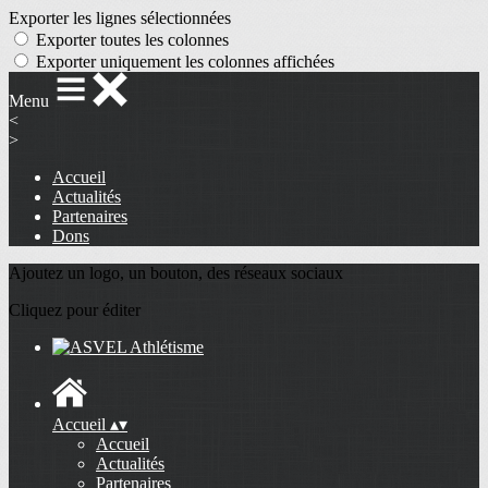
Exporter les lignes sélectionnées
Exporter toutes les colonnes
Exporter uniquement les colonnes affichées
Menu
<
>
Accueil
Actualités
Partenaires
Dons
Ajoutez un logo, un bouton, des réseaux sociaux
Cliquez pour éditer
Accueil
▴
▾
Accueil
Actualités
Partenaires