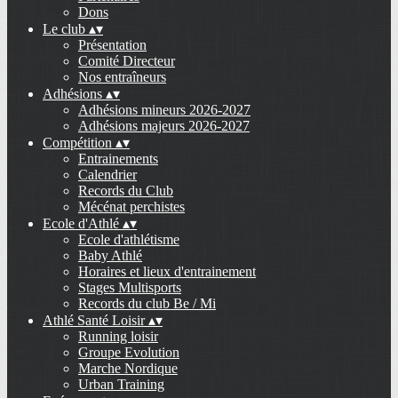
Dons
Le club
▴
▾
Présentation
Comité Directeur
Nos entraîneurs
Adhésions
▴
▾
Adhésions mineurs 2026-2027
Adhésions majeurs 2026-2027
Compétition
▴
▾
Entrainements
Calendrier
Records du Club
Mécénat perchistes
Ecole d'Athlé
▴
▾
Ecole d'athlétisme
Baby Athlé
Horaires et lieux d'entrainement
Stages Multisports
Records du club Be / Mi
Athlé Santé Loisir
▴
▾
Running loisir
Groupe Evolution
Marche Nordique
Urban Training