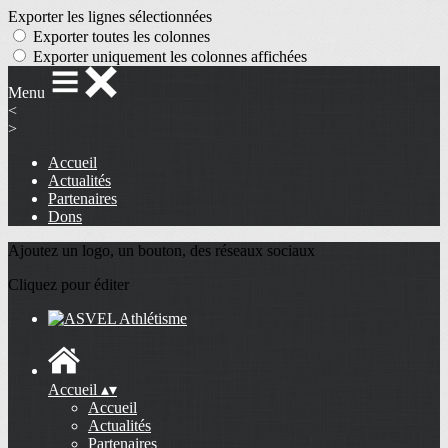
Exporter les lignes sélectionnées
Exporter toutes les colonnes
Exporter uniquement les colonnes affichées
Menu
<
>
Accueil
Actualités
Partenaires
Dons
Ajoutez un logo, un bouton, des réseaux sociaux
Cliquez pour éditer
Accueil
▴
▾
Accueil
Actualités
Partenaires