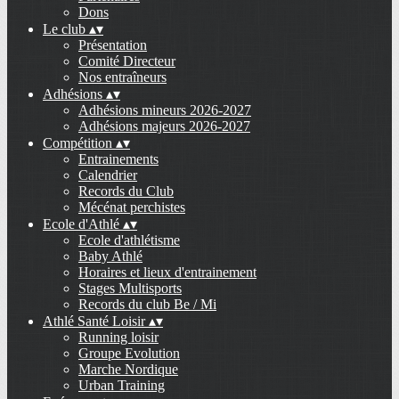
Dons
Le club
▴
▾
Présentation
Comité Directeur
Nos entraîneurs
Adhésions
▴
▾
Adhésions mineurs 2026-2027
Adhésions majeurs 2026-2027
Compétition
▴
▾
Entrainements
Calendrier
Records du Club
Mécénat perchistes
Ecole d'Athlé
▴
▾
Ecole d'athlétisme
Baby Athlé
Horaires et lieux d'entrainement
Stages Multisports
Records du club Be / Mi
Athlé Santé Loisir
▴
▾
Running loisir
Groupe Evolution
Marche Nordique
Urban Training