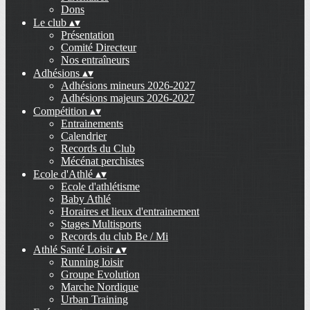
Dons
Le club
▴
▾
Présentation
Comité Directeur
Nos entraîneurs
Adhésions
▴
▾
Adhésions mineurs 2026-2027
Adhésions majeurs 2026-2027
Compétition
▴
▾
Entrainements
Calendrier
Records du Club
Mécénat perchistes
Ecole d'Athlé
▴
▾
Ecole d'athlétisme
Baby Athlé
Horaires et lieux d'entrainement
Stages Multisports
Records du club Be / Mi
Athlé Santé Loisir
▴
▾
Running loisir
Groupe Evolution
Marche Nordique
Urban Training