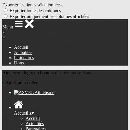
Exporter les lignes sélectionnées
Exporter toutes les colonnes
Exporter uniquement les colonnes affichées
Menu
<
>
Accueil
Actualités
Partenaires
Dons
Ajoutez un logo, un bouton, des réseaux sociaux
Cliquez pour éditer
Accueil
▴
▾
Accueil
Actualités
Partenaires