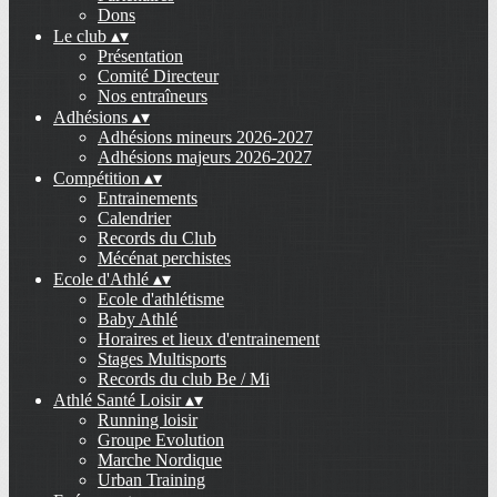
Dons
Le club
▴
▾
Présentation
Comité Directeur
Nos entraîneurs
Adhésions
▴
▾
Adhésions mineurs 2026-2027
Adhésions majeurs 2026-2027
Compétition
▴
▾
Entrainements
Calendrier
Records du Club
Mécénat perchistes
Ecole d'Athlé
▴
▾
Ecole d'athlétisme
Baby Athlé
Horaires et lieux d'entrainement
Stages Multisports
Records du club Be / Mi
Athlé Santé Loisir
▴
▾
Running loisir
Groupe Evolution
Marche Nordique
Urban Training