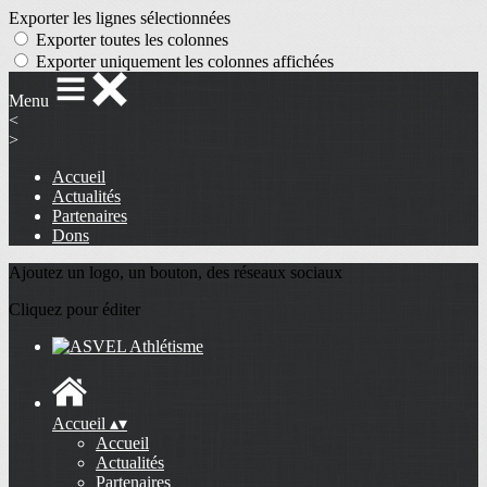
Exporter les lignes sélectionnées
Exporter toutes les colonnes
Exporter uniquement les colonnes affichées
Menu
<
>
Accueil
Actualités
Partenaires
Dons
Ajoutez un logo, un bouton, des réseaux sociaux
Cliquez pour éditer
Accueil
▴
▾
Accueil
Actualités
Partenaires