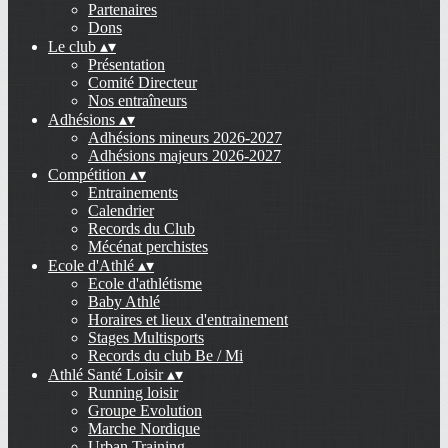
Partenaires
Dons
Le club
▴
▾
Présentation
Comité Directeur
Nos entraîneurs
Adhésions
▴
▾
Adhésions mineurs 2026-2027
Adhésions majeurs 2026-2027
Compétition
▴
▾
Entrainements
Calendrier
Records du Club
Mécénat perchistes
Ecole d'Athlé
▴
▾
Ecole d'athlétisme
Baby Athlé
Horaires et lieux d'entrainement
Stages Multisports
Records du club Be / Mi
Athlé Santé Loisir
▴
▾
Running loisir
Groupe Evolution
Marche Nordique
Urban Training