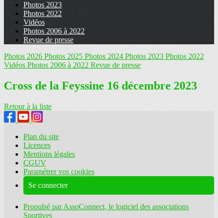
Photos 2023
Photos 2022
Vidéos
Photos 2006 à 2022
Revue de presse
Photos 2026
Photos 2025
Photos 2024
Photos 2023
Photos 2022
Vidéos
Photos 2006 à 2022
Revue de presse
Cross de la Feyssine 16 décembre 2023
Retour à la liste
Plan du site
Licences
Mentions légales
CGUV
Paramétrer vos cookies
Se connecter
Propulsé par AssoConnect, le logiciel des associations
Sportives