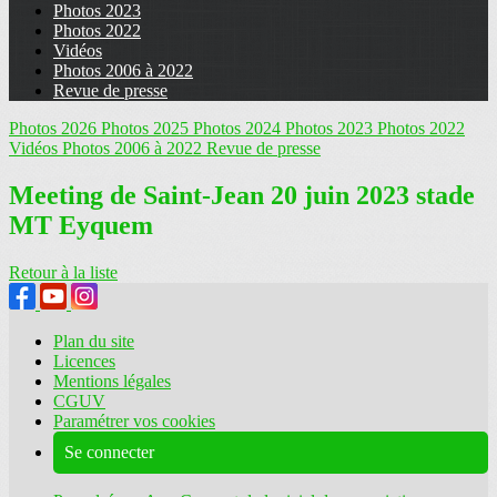
Photos 2023
Photos 2022
Vidéos
Photos 2006 à 2022
Revue de presse
Photos 2026
Photos 2025
Photos 2024
Photos 2023
Photos 2022
Vidéos
Photos 2006 à 2022
Revue de presse
Meeting de Saint-Jean 20 juin 2023 stade
MT Eyquem
Retour à la liste
Plan du site
Licences
Mentions légales
CGUV
Paramétrer vos cookies
Se connecter