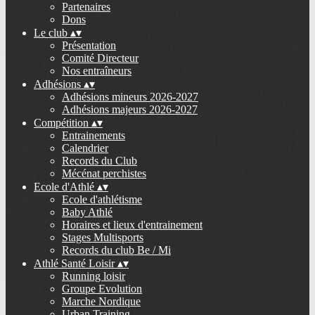
Partenaires
Dons
Le club
▴
▾
Présentation
Comité Directeur
Nos entraîneurs
Adhésions
▴
▾
Adhésions mineurs 2026-2027
Adhésions majeurs 2026-2027
Compétition
▴
▾
Entrainements
Calendrier
Records du Club
Mécénat perchistes
Ecole d'Athlé
▴
▾
Ecole d'athlétisme
Baby Athlé
Horaires et lieux d'entrainement
Stages Multisports
Records du club Be / Mi
Athlé Santé Loisir
▴
▾
Running loisir
Groupe Evolution
Marche Nordique
Urban Training