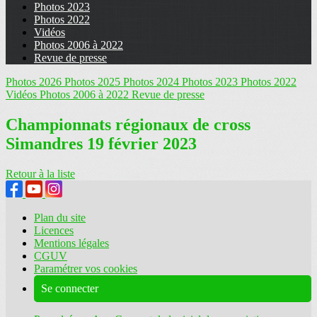
Photos 2023
Photos 2022
Vidéos
Photos 2006 à 2022
Revue de presse
Photos 2026
Photos 2025
Photos 2024
Photos 2023
Photos 2022
Vidéos
Photos 2006 à 2022
Revue de presse
Championnats régionaux de cross
Simandres 19 février 2023
Retour à la liste
Plan du site
Licences
Mentions légales
CGUV
Paramétrer vos cookies
Se connecter