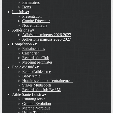
Partenaires
Dons
Le club
▴
▾
Présentation
Comité Directeur
Nos entraîneurs
Adhésions
▴
▾
Adhésions mineurs 2026-2027
Adhésions majeurs 2026-2027
Compétition
▴
▾
Entrainements
Calendrier
Records du Club
Mécénat perchistes
Ecole d'Athlé
▴
▾
Ecole d'athlétisme
Baby Athlé
Horaires et lieux d'entrainement
Stages Multisports
Records du club Be / Mi
Athlé Santé Loisir
▴
▾
Running loisir
Groupe Evolution
Marche Nordique
Urban Training